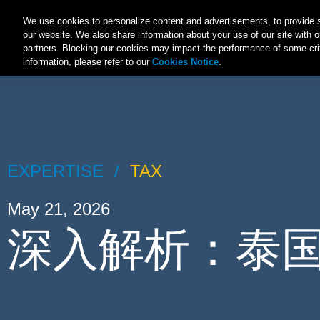
Main
We use cookies to personalize content and advertisements, to provide s
ABOUT A&M
EXPERTISE
INDUSTRIES
INSIGHT
our website. We also share information about your use of our site with o
navigation
partners. Blocking our cookies may impact the performance of some criti
information, please refer to our
Cookies Notice
.
EXPERTISE
TAX
May 21, 2026
深入解析：泰