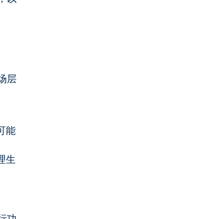
场层
可能
理生
行功