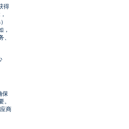
获得
能，
n）
如，
务、
心
确保
要。
供应商