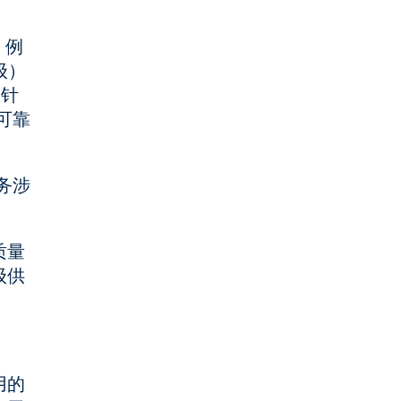
，例
级）
在针
可靠
务涉
质量
级供
用的