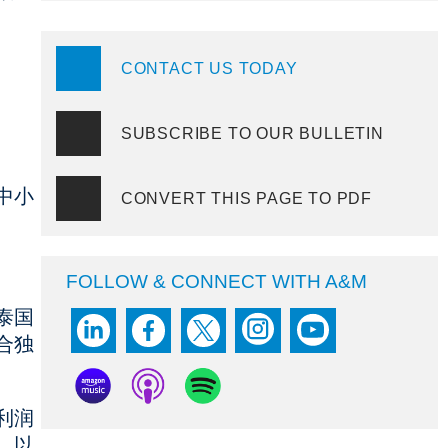
CONTACT US TODAY
SUBSCRIBE TO OUR BULLETIN
中小
CONVERT THIS PAGE TO PDF
FOLLOW & CONNECT WITH A&M
泰国
合独
利润
，以