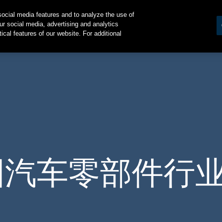
ocial media features and to analyze the use of
S
OUR PEOPLE
GLOBAL LOCATIONS
CAREERS
TRENDING TOPIC
ur social media, advertising and analytics
cal features of our website. For additional
国汽车零部件行