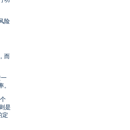
风险
，而
进一
率。
多个
则是
的定