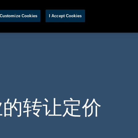
S
Customize Cookies
I Accept Cookies
业的转让定价