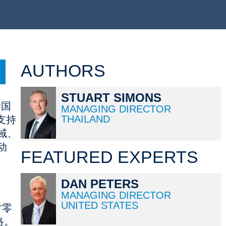
AUTHORS
STUART SIMONS
泰国
MANAGING DIRECTOR
THAILAND
支持
域、
动
FEATURED EXPERTS
DAN PETERS
MANAGING DIRECTOR
UNITED STATES
对零
络。